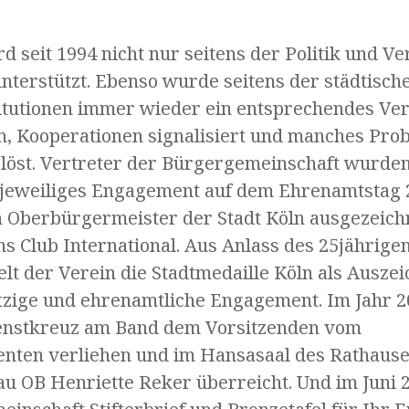
d seit 1994 nicht nur seitens der Politik und V
nterstützt. Ebenso wurde seitens der städtische
titutionen immer wieder ein entsprechendes Ve
, Kooperationen signalisiert und manches Pro
öst. Vertreter der Bürgergemeinschaft wurde
r jeweiliges Engagement auf dem Ehrenamtstag
 Oberbürgermeister der Stadt Köln ausgezeichn
s Club International. Aus Anlass des 25jährige
elt der Verein die Stadtmedaille Köln als Ausze
zige und ehrenamtliche Engagement. Im Jahr 
enstkreuz am Band dem Vorsitzenden vom
nten verliehen und im Hansasaal des Rathause
u OB Henriette Reker überreicht. Und im Juni 2