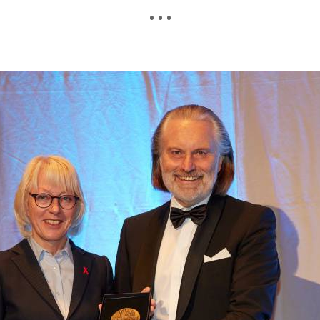
• • •