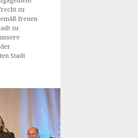
 Engagement
frecht zu
mgemäß freuen
tadt zu
 unsere
oder
ten Stadt