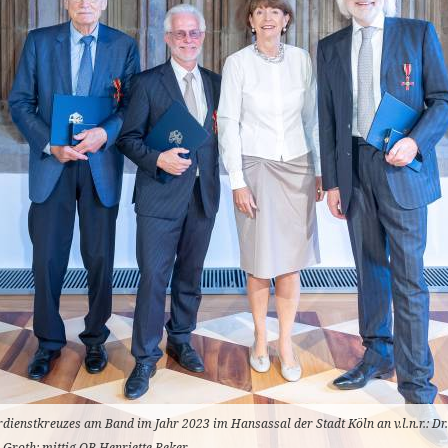
ienstkreuzes am Band im Jahr 2023 im Hansassal der Stadt Köln an v.l.n.r.: Dr.
 Groth; mittig OB Henriette Reker.