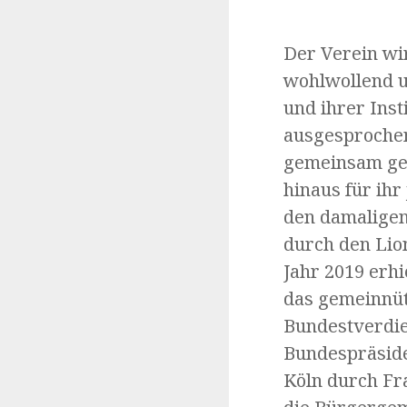
Der Verein wir
wohlwollend u
und ihrer Ins
ausgesprochen
gemeinsam gel
hinaus für ih
den damaligen
durch den Lion
Jahr 2019 erhi
das gemeinnüt
Bundestverdi
Bundespräside
Köln durch Fra