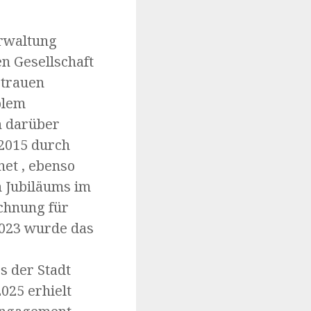
erwaltung
n Gesellschaft
rtrauen
blem
n darüber
 2015 durch
et , ebenso
n Jubiläums im
ichnung für
2023 wurde das
s der Stadt
025 erhielt