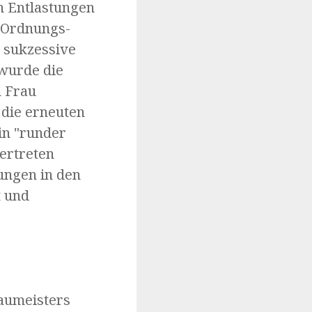
n Entlastungen
r Ordnungs-
e sukzessive
 wurde die
h Frau
 die erneuten
in "runder
vertreten
ungen in den
t und
aumeisters