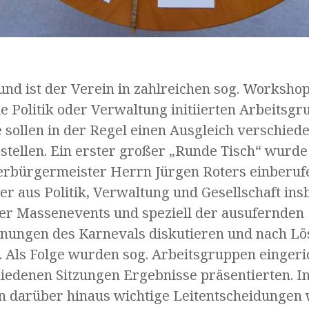
und ist der Verein in zahlreichen sog. Workshop
e Politik oder Verwaltung initiierten Arbeitsg
 sollen in der Regel einen Ausgleich verschied
rstellen. Ein erster großer „Runde Tisch“ wurd
rbürgermeister Herrn Jürgen Roters einberuf
ter aus Politik, Verwaltung und Gesellschaft in
er Massenevents und speziell der ausufernden
inungen des Karnevals diskutieren und nach L
. Als Folge wurden sog. Arbeitsgruppen eingeric
hiedenen Sitzungen Ergebnisse präsentierten. I
en darüber hinaus wichtige Leitentscheidungen 