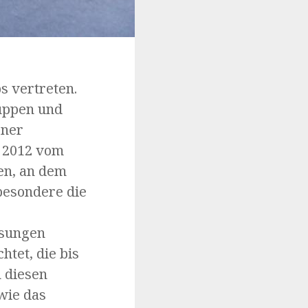
s vertreten.
ruppen und
ener
e 2012 vom
en, an dem
sbesondere die
ösungen
htet, die bis
n diesen
wie das